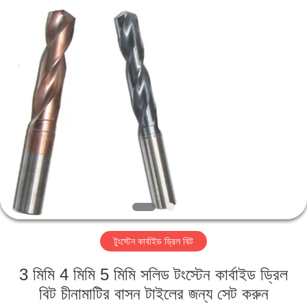
Changzhou
Xinpeng
Tools
Manufacturing
Co.,Ltd.
All
Rights
Reserved.
বাড়ি
পণ্য
আমাদের
সম্পর্কে
কারখানা
টুংস্টেন কার্বাইড ড্রিল বিট
ভ্রমণ
3 মিমি 4 মিমি 5 মিমি সলিড টংস্টেন কার্বাইড ড্রিল
মান
বিট চীনামাটির বাসন টাইলের জন্য সেট করুন