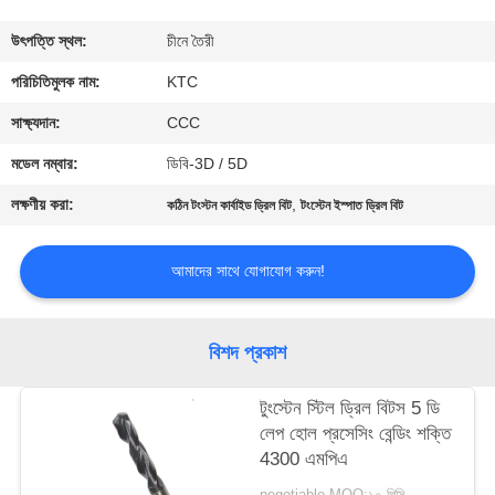
নিয়ন্ত্রণ
উৎপত্তি স্থল:
চীনে তৈরী
যোগাযোগ
পরিচিতিমুলক নাম:
KTC
করুন
সাক্ষ্যদান:
CCC
মডেল নম্বার:
ডিবি-3D / 5D
উদ্ধৃতির
লক্ষণীয় করা:
,
কঠিন টংস্টন কার্বাইড ড্রিল বিট
টংস্টেন ইস্পাত ড্রিল বিট
জন্য
আবেদন
আমাদের সাথে যোগাযোগ করুন!
সাইট
বিশদ প্রকাশ
ম্যাপ
টুংস্টেন স্টিল ড্রিল বিটস 5 ডি
লেপ হোল প্রসেসিং বেন্ডিং শক্তি
PRIVACY
4300 এমপিএ
POLICY
negotiable MOQ:১০ পিসি