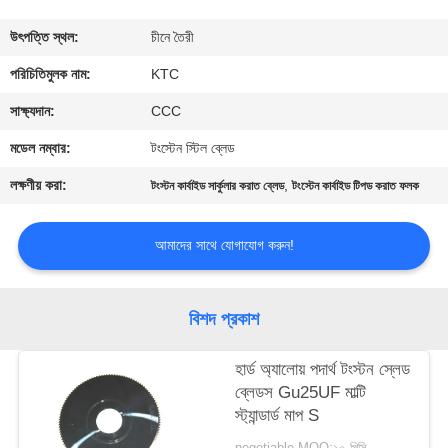
নিয়ন্ত্রণ
উৎপত্তি স্থল:
চীনে তৈরী
যোগাযোগ
পরিচিতিমুলক নাম:
KTC
করুন
সাক্ষ্যদান:
CCC
মডেল নম্বার:
টংস্টেন স্টিল ব্লেড
উদ্ধৃতির
লক্ষণীয় করা:
,
টংস্টন কার্বাইড সার্কুলার করাত ব্লেড
টংস্টেন কার্বাইড টিপড করাত ফলক
জন্য
আবেদন
আমাদের সাথে যোগাযোগ করুন!
সাইট
বিশদ প্রকাশ
ম্যাপ
হার্ড অ্যালোয় পদার্থ টংস্টন স্লেড
ব্লেডস Gu25UF মাল্টি
PRIVACY
স্ট্যান্ডার্ড মাপ S
POLICY
negotiable MOQ:১০ পিসি