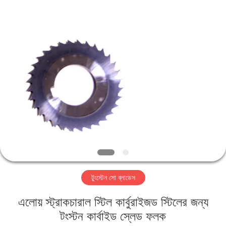
Changzhou
Xinpeng
Tools
Manufacturing
Co.,Ltd.
All
Rights
Reserved.
বাড়ি
পণ্য
আমাদের
সম্পর্কে
কারখানা
টুংস্টেন সো ব্লাডেস
ভ্রমণ
এলোয় স্ট্রাকচারাল স্টিল কার্বুরাইজড স্টিলের জন্য
মান
টংস্টন কার্বাইড স্লেড ফলক