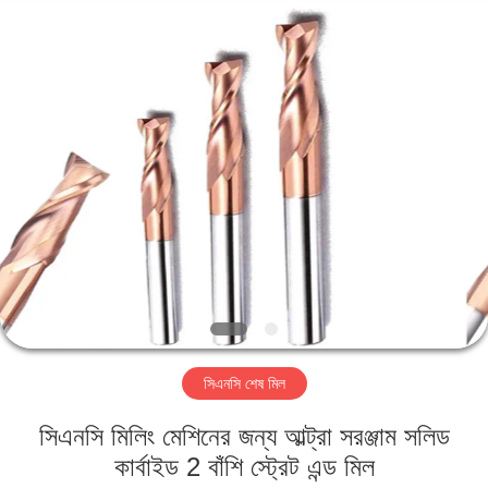
Changzhou
Xinpeng
Tools
Manufacturing
Co.,Ltd.
All
Rights
Reserved.
বাড়ি
পণ্য
আমাদের
সম্পর্কে
কারখানা
সিএনসি শেষ মিল
ভ্রমণ
সিএনসি মিলিং মেশিনের জন্য আল্ট্রা সরঞ্জাম সলিড
মান
কার্বাইড 2 বাঁশি স্ট্রেট এন্ড মিল