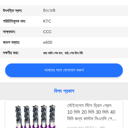
নিয়ন্ত্রণ
উৎপত্তি স্থল:
চীনে তৈরী
যোগাযোগ
পরিচিতিমুলক নাম:
KTC
করুন
সাক্ষ্যদান:
CCC
মডেল নম্বার:
e600
উদ্ধৃতির
লক্ষণীয় করা:
,
কাচ কাটা শেষ কল
কাঠ শেষ মিল বিট
জন্য
আবেদন
আমাদের সাথে যোগাযোগ করুন!
সাইট
বিশদ প্রকাশ
ম্যাপ
স্টেইনলেস স্টিল ড্রিল প্রেস
10 মিমি 20 মিমি 30 মিমি 40
PRIVACY
মিমি জন্য কাস্টম সিএনসি শেষ
POLICY
মিল বিটস
negotiable MOQ:১০ পিসি