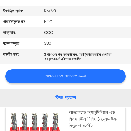
নিয়ন্ত্রণ
উৎপত্তি স্থল:
চীনে তৈরী
যোগাযোগ
পরিচিতিমুলক নাম:
KTC
করুন
সাক্ষ্যদান:
CCC
মডেল নম্বার:
380
উদ্ধৃতির
লক্ষণীয় করা:
,
,
3 বাঁশি শেষ মিল অ্যালুমিনিয়াম
অ্যালুমিনিয়াম কাটিয়া শেষ মিল
জন্য
3 ব্লেড টাংস্টেন ইস্পাত শেষ মিল
আবেদন
আমাদের সাথে যোগাযোগ করুন!
সাইট
বিশদ প্রকাশ
ম্যাপ
আনকোয়াড অ্যালুমিনিয়াম এন্ড
PRIVACY
মিলস স্টিল মিলিং 3 ব্লেড উচ্চ
নির্ভুলতা সমর্থিত
POLICY