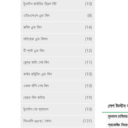
টুংস্টেন কার্বাইড ড্রিল বিট
(10)
এইচএসএস এন্ড মিল
(8)
রুফিং এন্ড মিল
(14)
মাইক্রো এন্ড মিলস
(18)
টি স্লট এন্ড মিল
(12)
কেন্দ্র কাটা শেষ মিল
(11)
কর্নার রাউন্ডিং এন্ড মিল
(10)
একক বাঁশি শেষ মিল
(10)
থ্রেড মিল কাটার
(19)
লেপ টংস্টন ক
টুংস্টেন সো ব্লাডেস
(10)
ন্যূনতম চাহিদার
সিএনসি sertোকান
(131)
প্যাকেজিং বিবর