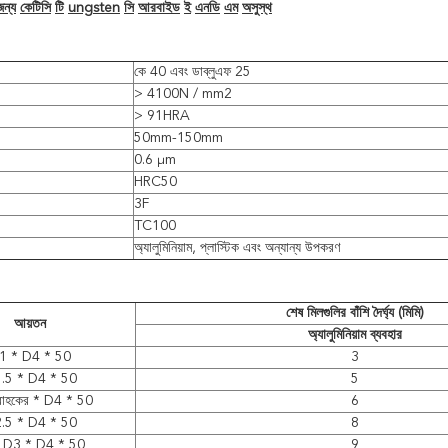
জন্য
কেটিসি
টি
ungsten
সি
আরবাইড
ই
এনডি
এম
অসুস্থ
কে 40 এবং ডাব্লুএফ 25
> 4100N / mm2
> 91HRA
50mm-150mm
0.6 μm
HRC50
3F
TC100
অ্যালুমিনিয়াম, প্লাস্টিক এবং অন্যান্য উপকরণ
শেষ মিলগুলির বাঁশি দৈর্ঘ্য (মিমি)
আয়তন
অ্যালুমিনিয়াম ব্যবহার
1 * D4 * 50
3
.5 * D4 * 50
5
রাহকের * D4 * 50
6
.5 * D4 * 50
8
ে D3 * D4 * 50
9