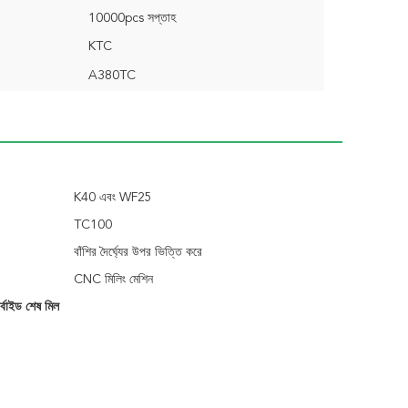
10000pcs সপ্তাহ
KTC
A380TC
K40 এবং WF25
TC100
বাঁশির দৈর্ঘ্যের উপর ভিত্তি করে
CNC মিলিং মেশিন
ার্বাইড শেষ মিল