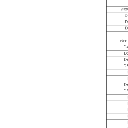
থেক
D
D
D
থেকে
D4
D5
D6
D8
D6
D8