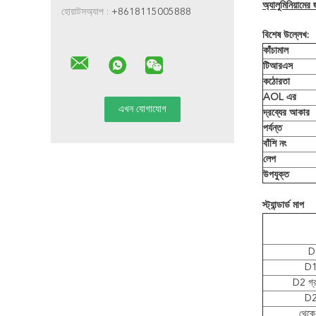
অ্যালুমিনিয়ামের 
হোয়াটসঅ্যাপ :
+8618115005888
বিশেষ উল্লেখ:
কাঁচামাল
টিআরএস
কঠোরতা
AOL এর
দ্রব্যের আকার
পর্যন্ত
বাঁশি নং
লেপ
উপযুক্ত
স্ট্যান্ডার্ড মাপ
D
D1
D2 গ্
D2
থেক