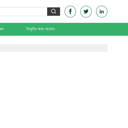
রুন
উদ্ধৃতির জন্য আবেদন