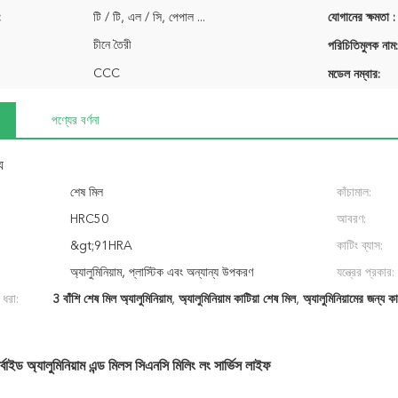
:
টি / টি, এল / সি, পেপাল ...
যোগানের ক্ষমতা :
চীনে তৈরী
পরিচিতিমুলক নাম:
CCC
মডেল নম্বার:
পণ্যের বর্ণনা
য
শেষ মিল
কাঁচামাল:
HRC50
আবরণ:
&gt;91HRA
কাটিং ব্যাস:
অ্যালুমিনিয়াম, প্লাস্টিক এবং অন্যান্য উপকরণ
যন্ত্রের প্রকার:
 ধরা:
3 বাঁশি শেষ মিল অ্যালুমিনিয়াম
,
অ্যালুমিনিয়াম কাটিয়া শেষ মিল
,
অ্যালুমিনিয়ামের জন্য ক
ার্বাইড অ্যালুমিনিয়াম এন্ড মিলস সিএনসি মিলিং লং সার্ভিস লাইফ