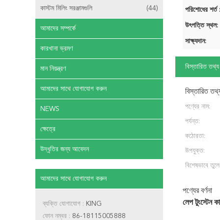
কাস্টম মিলিং সরঞ্জামগুলি
(44)
পরিশোধের শর্ত 
উৎপত্তি স্থল:
আমাদের সম্পর্কে
সাক্ষ্যদান:
কারখানা ভ্রমণ
বিস্তারিত তথ্য
মান নিয়ন্ত্রণ
আমাদের সাথে যোগাযোগ করুন
বিস্তারিত তথ্
পণ্যের নাম:
NEWS
পর্যন্ত:
ক্ষেত্রে
কঠোরতা:
উদ্ধৃতির জন্য আবেদন
উপযুক্ত:
বিশেষভাবে তুলে
আমাদের সাথে যোগাযোগ করুন
পণ্যের বর্ণনা
লেপ টুংস্টেন ক
ব্যক্তি যোগাযোগ :
KING
ফোন নম্বর :
86-18115005888