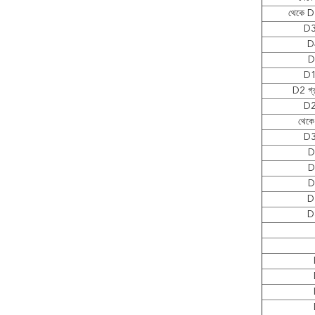
থেকে D
D3
D
D
D1
D2 গ্
D2
থেক
D3
D
D
D
D
D