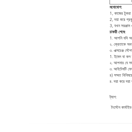
মনোযোগ:
1, কাজের টুকরা 
2, দয়া করে প্র
3, যখন সরঞ্জাম ও
চাকরী শেষে:
1. আপনি যদি আপন
২. ক্রেতাকে অব
৩. এক্সচেঞ্জ স্
1. ইমেল বা কল 
২. আপনার যে সমস
৩. আইটেমটি ফের
৪) সম্মত বিনিময
৪. দয়া করে দয
ট্যাগ:
টংস্টেন কার্বাই