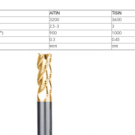
AlTiN
TiSiN
3200
3600
2.5-3
3
°):
900
1000
0.3
0.45
কালো
তামা