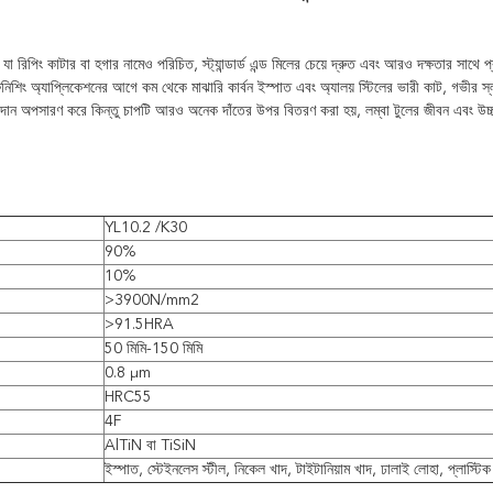
 যা রিপিং কাটার বা হগার নামেও পরিচিত, স্ট্যান্ডার্ড এন্ড মিলের চেয়ে দ্রুত এবং আরও দক্ষতার সাথ
নিশিং অ্যাপ্লিকেশনের আগে কম থেকে মাঝারি কার্বন ইস্পাত এবং অ্যালয় স্টিলের ভারী কাট, গভীর স্ল
াদান অপসারণ করে কিন্তু চাপটি আরও অনেক দাঁতের উপর বিতরণ করা হয়, লম্বা টুলের জীবন এবং উচ্চ
YL10.2 /K30
90%
10%
>3900N/mm2
>91.5HRA
50 মিমি-150 মিমি
0.8 μm
HRC55
4F
AlTiN বা TiSiN
ইস্পাত, স্টেইনলেস স্টীল, নিকেল খাদ, টাইটানিয়াম খাদ, ঢালাই লোহা, প্লাস্ট