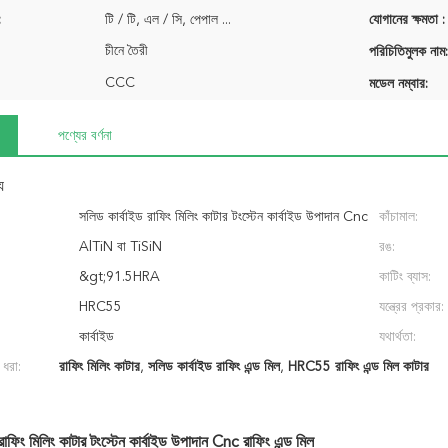
:
টি / টি, এল / সি, পেপাল ...
যোগানের ক্ষমতা :
চীনে তৈরী
পরিচিতিমুলক নাম:
CCC
মডেল নম্বার:
পণ্যের বর্ণনা
য
সলিড কার্বাইড রাফিং মিলিং কাটার টংস্টেন কার্বাইড উপাদান Cnc
কাঁচামাল:
রাফিং এন্ড মিল
AlTiN বা TiSiN
রঙ:
&gt;91.5HRA
কাটিং ব্যাস:
HRC55
যন্ত্রের প্রকার:
কার্বাইড
যথার্থতা:
 ধরা:
রাফিং মিলিং কাটার
,
সলিড কার্বাইড রাফিং এন্ড মিল
,
HRC55 রাফিং এন্ড মিল কাটার
রাফিং মিলিং কাটার টংস্টেন কার্বাইড উপাদান Cnc রাফিং এন্ড মিল