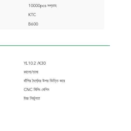
10000pcs সপ্তাহ
KTC
B600
YL10.2 /K30
কালো/তামা
বাঁশির দৈর্ঘ্যের উপর ভিত্তি করে
CNC মিলিং মেশিন
উচ্চ নির্ভুলতা