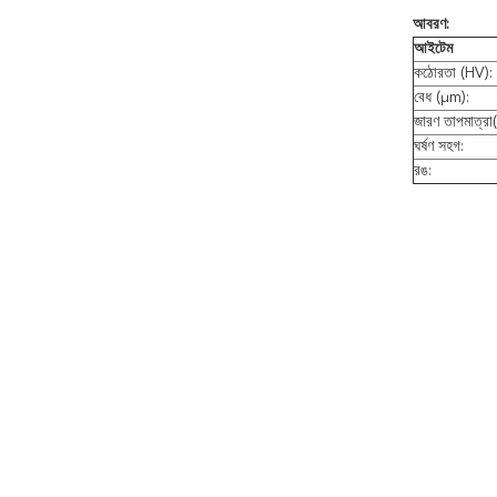
আবরণ:
আইটেম
কঠোরতা (HV):
বেধ (μm):
জারণ তাপমাত্রা(
ঘর্ষণ সহগ:
রঙ: