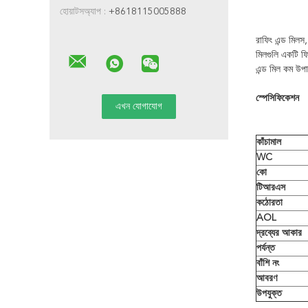
হোয়াটসঅ্যাপ :
+8618115005888
রাফিং এন্ড মিলস,
মিলগুলি একটি ফি
এন্ড মিল কম উপ
স্পেসিফিকেশন
কাঁচামাল
WC
কো
টিআরএস
কঠোরতা
AOL
দ্রব্যের আকার
পর্যন্ত
বাঁশি নং
আবরণ
উপযুক্ত