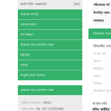
কাস্টম মিলিং সরঞ্জামগুলি
(44)
পরিশোধের শর্ত 
উৎপত্তি স্থল:
আমাদের সম্পর্কে
সাক্ষ্যদান:
কারখানা ভ্রমণ
বিস্তারিত তথ্য
মান নিয়ন্ত্রণ
আমাদের সাথে যোগাযোগ করুন
বিস্তারিত তথ্
পণ্যের নাম:
NEWS
আবরণ:
ক্ষেত্রে
কঠোরতা:
উদ্ধৃতির জন্য আবেদন
পর্যন্ত:
উপাদান:
আমাদের সাথে যোগাযোগ করুন
বিশেষভাবে তুলে
ব্যক্তি যোগাযোগ :
KING
পণ্যের বর্ণনা
ফোন নম্বর :
86-18115005888
সলিড কার্বাইড 