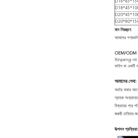
D16*65*15
D18*45*10
D20*45*10
D20*80*15
মান নিয়ন্ত্রণ:
আমাদের পণ্যগুলির
OEM/ODM পর
Xinpeng-এর সাথ
ফাইল বা একটি মাত
আমাদের সেবা:
অর্ডার করার আগে 
গ্রাহক সংক্রান্ত
বিক্রয়ের পরে প
জরুরী চাহিদার জন
উত্পাদন প্রক্রিয়া: