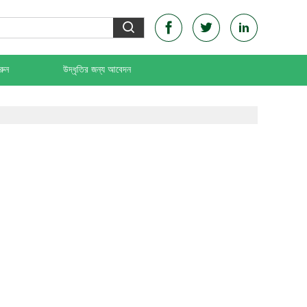
রুন
উদ্ধৃতির জন্য আবেদন