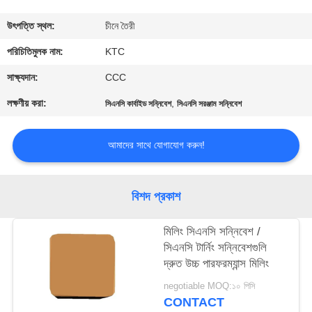
নিয়ন্ত্রণ
উৎপত্তি স্থল:
চীনে তৈরী
যোগাযোগ
পরিচিতিমুলক নাম:
KTC
করুন
সাক্ষ্যদান:
CCC
লক্ষণীয় করা:
,
সিএনসি কার্বাইড সন্নিবেশ
সিএনসি সরঞ্জাম সন্নিবেশ
উদ্ধৃতির
জন্য
আমাদের সাথে যোগাযোগ করুন!
আবেদন
বিশদ প্রকাশ
সাইট
মিলিং সিএনসি সন্নিবেশ /
ম্যাপ
সিএনসি টার্নিং সন্নিবেশগুলি
দ্রুত উচ্চ পারফরম্যান্স মিলিং
PRIVACY
negotiable MOQ:১০ পিসি
POLICY
CONTACT