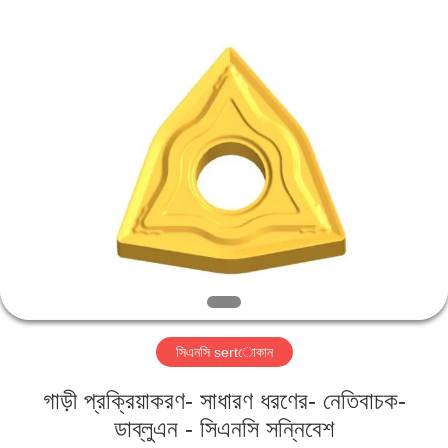
Changzhou
Xinpeng
Tools
Manufacturing
Co.,Ltd.
All
Rights
Reserved.
বাড়ি
পণ্য
আমাদের
সম্পর্কে
কারখানা
সিএনসি sertোকান
ভ্রমণ
গাড়ী প্রক্রিয়াকরণ- সাধারণ ধরণের- নেতিবাচক-
মান
ডাব্লুএন - সিএনসি সন্নিবেশ