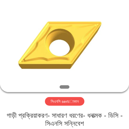
Changzhou
Xinpeng
Tools
Manufacturing
Co.,Ltd.
All
Rights
Reserved.
বাড়ি
পণ্য
আমাদের
সম্পর্কে
কারখানা
সিএনসি sertোকান
ভ্রমণ
গাড়ী প্রক্রিয়াকরণ- সাধারণ ধরণের- ধনাত্মক - ডিসি -
মান
সিএনসি সন্নিবেশ