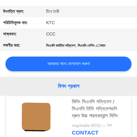
নিয়ন্ত্রণ
উৎপত্তি স্থল:
চীনে তৈরী
যোগাযোগ
পরিচিতিমুলক নাম:
KTC
করুন
সাক্ষ্যদান:
CCC
লক্ষণীয় করা:
,
সিএনসি কার্বাইড সন্নিবেশ
সিএনসি মেশিন .োকান
উদ্ধৃতির
জন্য
আমাদের সাথে যোগাযোগ করুন!
আবেদন
বিশদ প্রকাশ
সাইট
মিলিং সিএনসি সন্নিবেশ /
ম্যাপ
সিএনসি টার্নিং সন্নিবেশগুলি
দ্রুত উচ্চ পারফরম্যান্স মিলিং
PRIVACY
negotiable MOQ:১০ পিসি
POLICY
CONTACT