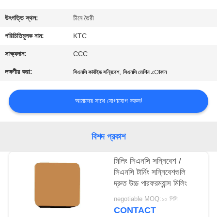
নিয়ন্ত্রণ
উৎপত্তি স্থল:
চীনে তৈরী
যোগাযোগ
পরিচিতিমুলক নাম:
KTC
করুন
সাক্ষ্যদান:
CCC
লক্ষণীয় করা:
,
সিএনসি কার্বাইড সন্নিবেশ
সিএনসি মেশিন .োকান
উদ্ধৃতির
জন্য
আমাদের সাথে যোগাযোগ করুন!
আবেদন
বিশদ প্রকাশ
সাইট
মিলিং সিএনসি সন্নিবেশ /
ম্যাপ
সিএনসি টার্নিং সন্নিবেশগুলি
দ্রুত উচ্চ পারফরম্যান্স মিলিং
PRIVACY
negotiable MOQ:১০ পিসি
POLICY
CONTACT