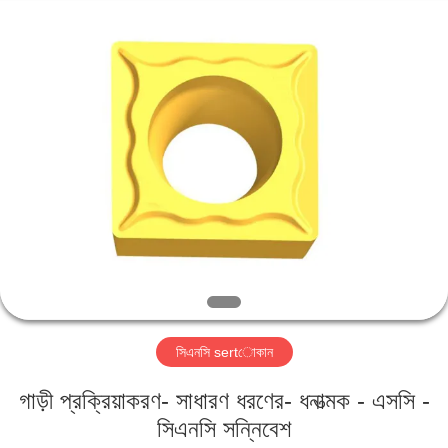
Changzhou
Xinpeng
Tools
Manufacturing
Co.,Ltd.
All
Rights
Reserved.
বাড়ি
পণ্য
আমাদের
সম্পর্কে
কারখানা
সিএনসি sertোকান
ভ্রমণ
গাড়ী প্রক্রিয়াকরণ- সাধারণ ধরণের- ধনাত্মক - এসসি -
মান
সিএনসি সন্নিবেশ