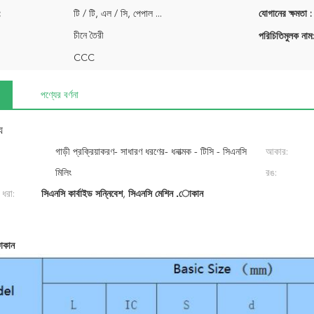
:
টি / টি, এল / সি, পেপাল ...
যোগানের ক্ষমতা :
চীনে তৈরী
পরিচিতিমুলক নাম:
CCC
পণ্যের বর্ণনা
য
গাড়ী প্রক্রিয়াকরণ- সাধারণ ধরণের- ধনাত্মক - টিসি - সিএনসি
আকার:
সন্নিবেশ
মিলিং
রঙ:
 ধরা:
সিএনসি কার্বাইড সন্নিবেশ
,
সিএনসি মেশিন .োকান
োকান