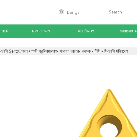
Bengali
্পর্কে
কারখানা ভ্রমণ
মান নিয়ন্ত্রণ
যোগাযোগ ক
িএনসি Sertোকান
গাড়ী প্রক্রিয়াকরণ- সাধারণ ধরণের- ধনাত্মক - টিসি - সিএনসি সন্নিবেশ