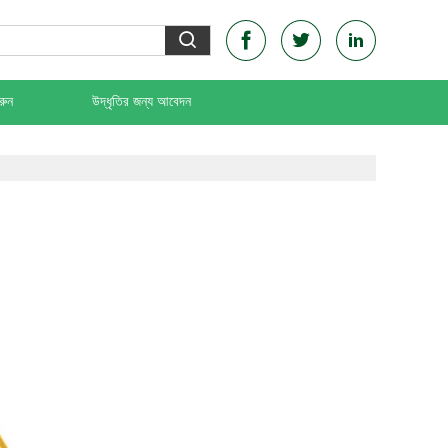
রুন
উদ্ধৃতির জন্য আবেদন