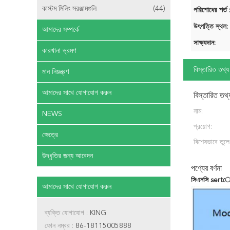
কাস্টম মিলিং সরঞ্জামগুলি
(44)
পরিশোধের শর্ত 
উৎপত্তি স্থল:
আমাদের সম্পর্কে
সাক্ষ্যদান:
কারখানা ভ্রমণ
বিস্তারিত তথ্য
মান নিয়ন্ত্রণ
আমাদের সাথে যোগাযোগ করুন
বিস্তারিত তথ্
নাম:
NEWS
প্রয়োগ:
ক্ষেত্রে
বিশেষভাবে তুলে
উদ্ধৃতির জন্য আবেদন
পণ্যের বর্ণনা
সিএনসি sert
আমাদের সাথে যোগাযোগ করুন
ব্যক্তি যোগাযোগ :
KING
ফোন নম্বর :
86-18115005888