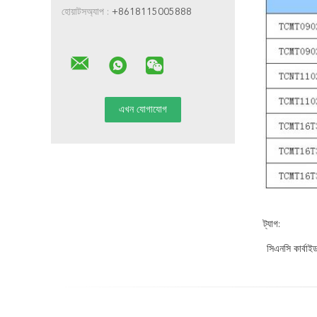
হোয়াটসঅ্যাপ :
+8618115005888
ট্যাগ:
সিএনসি কার্বাই