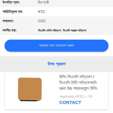
নিয়ন্ত্রণ
উৎপত্তি স্থল:
চীনে তৈরী
পরিচিতিমুলক নাম:
KTC
যোগাযোগ
সাক্ষ্যদান:
CCC
করুন
লক্ষণীয় করা:
,
সিএনসি মেশিন সন্নিবেশ
সিএনসি সরঞ্জাম সন্নিবেশ
উদ্ধৃতির
আমাদের সাথে যোগাযোগ করুন!
জন্য
আবেদন
বিশদ প্রকাশ
সাইট
মিলিং সিএনসি সন্নিবেশ /
সিএনসি টার্নিং সন্নিবেশগুলি
ম্যাপ
দ্রুত উচ্চ পারফরম্যান্স মিলিং
negotiable MOQ:১০ পিসি
PRIVACY
CONTACT
POLICY