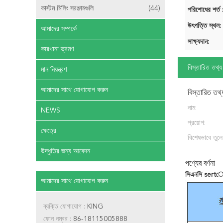
কাস্টম মিলিং সরঞ্জামগুলি
(44)
পরিশোধের শর্ত 
উৎপত্তি স্থল:
আমাদের সম্পর্কে
সাক্ষ্যদান:
কারখানা ভ্রমণ
বিস্তারিত তথ্য
মান নিয়ন্ত্রণ
আমাদের সাথে যোগাযোগ করুন
বিস্তারিত তথ্
নাম:
NEWS
প্রয়োগ:
ক্ষেত্রে
বিশেষভাবে তুলে
উদ্ধৃতির জন্য আবেদন
পণ্যের বর্ণনা
সিএনসি sert
আমাদের সাথে যোগাযোগ করুন
ব্যক্তি যোগাযোগ :
KING
ফোন নম্বর :
86-18115005888