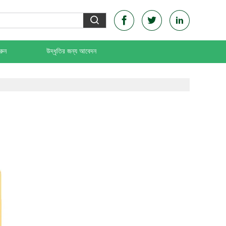
রুন
উদ্ধৃতির জন্য আবেদন