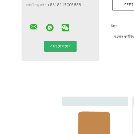
হোয়াটসঅ্যাপ :
+8618115005888
ট্যাগ:
সিএনসি কার্বাই