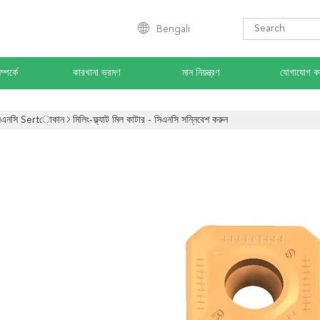
Bengali
্পর্কে
কারখানা ভ্রমণ
মান নিয়ন্ত্রণ
যোগাযোগ ক
িএনসি Sertোকান
মিলিং-ফ্ল্যাট মিল কাটার - সিএনসি সন্নিবেশ করুন