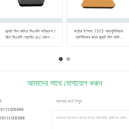
ফ্ল্যাট মিল কাটার সিএনসি সন্নিবেশ /
দুর্দান্ত সারফেস ফিনিশ স্টিল ওয়ার্কিং
কঠোর ইস্পাত 7075 অ্যালুমিনিয়াম
স্কয়ার শোল্ডার সিএনসি সন্নিবেশ /
শিল্প সিএনসি গ্রোভিং Inোকান উচ্চ
কাটার থ্রেডিং Commonোকান
প্লাস্টিকের জন্য ফ্ল্যাট মিল কাটার
সিএনসি টার্নিংয়ের সরঞ্জামগুলি উচ্চ
সাধারণ ধরণের নেতিবাচক গহ্বর মিলিং
নির্ভুলতা
সিএনসি সরঞ্জাম প্রবেশ করান
পারফরম্যান্স মিলিং
আমাদের সাথে যোগাযোগ করুন
G
আপনার বার্তা লিখুন
18115005888
18115005888