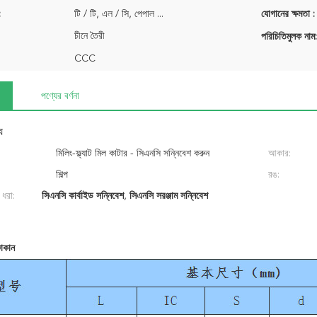
:
টি / টি, এল / সি, পেপাল ...
যোগানের ক্ষমতা :
চীনে তৈরী
পরিচিতিমুলক নাম:
CCC
পণ্যের বর্ণনা
য
মিলিং-ফ্ল্যাট মিল কাটার - সিএনসি সন্নিবেশ করুন
আকার:
শিল্প
রঙ:
 ধরা:
সিএনসি কার্বাইড সন্নিবেশ
,
সিএনসি সরঞ্জাম সন্নিবেশ
োকান