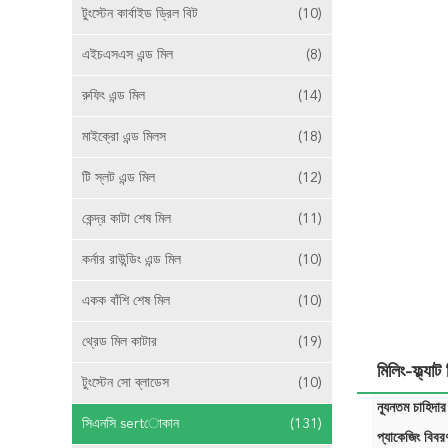
টুংস্টেন কার্বাইড ড্রিল বিট
(10)
এইচএসএস এন্ড মিল
(8)
রুফিং এন্ড মিল
(14)
মাইক্রো এন্ড মিলস
(18)
টি স্লট এন্ড মিল
(12)
কেন্দ্র কাটা শেষ মিল
(11)
কর্নার রাউন্ডিং এন্ড মিল
(10)
একক বাঁশি শেষ মিল
(10)
থ্রেড মিল কাটার
(19)
মিলিং-ফ্ল্যা
টুংস্টেন সো ব্লাডেস
(10)
ন্যূনতম চাহিদার
সিএনসি sertোকান
(131)
প্যাকেজিং বিবর