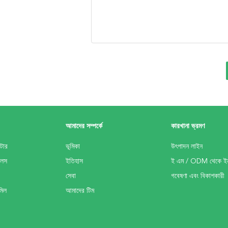
আমাদের সম্পর্কে
কারখানা ভ্রমণ
াটার
ভূমিকা
উৎপাদন লাইন
মিলস
ইতিহাস
ই এম / ODM থেকে ইন
সেবা
গবেষণা এবং বিকাশকারী
মিল
আমাদের টিম