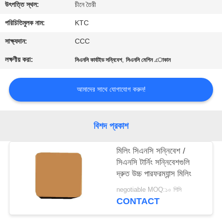
নিয়ন্ত্রণ
উৎপত্তি স্থল:
চীনে তৈরী
পরিচিতিমুলক নাম:
KTC
যোগাযোগ
সাক্ষ্যদান:
CCC
করুন
লক্ষণীয় করা:
,
সিএনসি কার্বাইড সন্নিবেশ
সিএনসি মেশিন .োকান
উদ্ধৃতির
আমাদের সাথে যোগাযোগ করুন!
জন্য
আবেদন
বিশদ প্রকাশ
সাইট
মিলিং সিএনসি সন্নিবেশ /
সিএনসি টার্নিং সন্নিবেশগুলি
ম্যাপ
দ্রুত উচ্চ পারফরম্যান্স মিলিং
negotiable MOQ:১০ পিসি
PRIVACY
CONTACT
POLICY