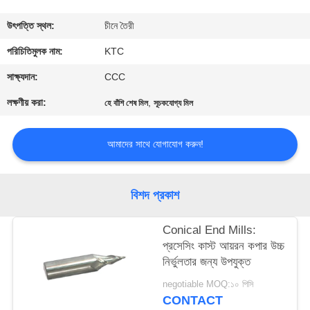
নিয়ন্ত্রণ
উৎপত্তি স্থল:
চীনে তৈরী
যোগাযোগ
পরিচিতিমুলক নাম:
KTC
করুন
সাক্ষ্যদান:
CCC
লক্ষণীয় করা:
,
হে বাঁশি শেষ মিল
সূচকযোগ্য মিল
উদ্ধৃতির
জন্য
আমাদের সাথে যোগাযোগ করুন!
আবেদন
বিশদ প্রকাশ
সাইট
Conical End Mills:
ম্যাপ
প্রসেসিং কাস্ট আয়রন কপার উচ্চ
নির্ভুলতার জন্য উপযুক্ত
PRIVACY
negotiable MOQ:১০ পিসি
POLICY
CONTACT