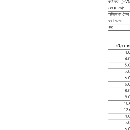
কঠোরতা ((HV):
বেধ ((μm):
অক্সিডেশন টেম্প 
ঘর্ষণ সহগঃ
রঙ:
বাইরের ব্যা
4.
4.
5.
5.
6.
6.
8.
8.
10.
12.
4.
5.
6.