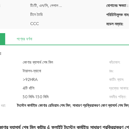
:
টি/টি, এল/সি, পেপাল ...
যোগানের ক্ষমতা :
চীনে তৈরি
পরিচিতিমুলক নাম:
CCC
মডেল নম্বার:
পণ্যের বর্ণনা
য
কোণার ব্যাসার্ধ শেষ মিল
কাঁচামাল:
টায়ালন-ন্যানো
রঙ:
>92HRA
কাটিং ব্যাস:
4টি বাঁশি
দ্রব্যের আকার:
50 মিমি-150 মিমি
নমনীয় শক্তি:
 ধরা:
টংস্টেন কার্বাইড কোণার রেডিয়াম শেষ মিল
,
সাধারণ প্রক্রিয়াকরণ কোণ ব্যাসার্ধ শেষ মিল
োণার ব্যাসার্ধ শেষ মিল কাটার 4 ফ্লাইট টংস্টেন কার্বাইড সাধারণ প্রক্রিয়াকরণ শ