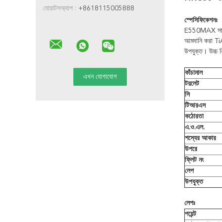
হোয়াটসঅ্যাপ :
+8618115005888
স্পেসিফিকেশনঃ
E550MAX সাধারণ 
আমদানি করা TiAl
উপযুক্ত। উচ্চ ন
কাঁচামাল
টয়লেট
সি
টিআরএস
কঠোরতা
এ.ও.এল.
শস্যের আকার
উপরে
ফ্লিট নং
লেপ
উপযুক্ত
লেপঃ
পয়েন্ট