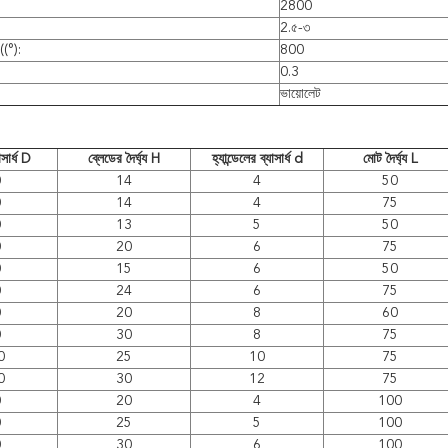
2800
2.৫-৩
((°):
800
0.3
ভায়োলেট
সার্ধ D
ব্লেডের দৈর্ঘ্য H
হ্যান্ডেলের ব্যাসার্ধ d
মোট দৈর্ঘ্য L
0
14
4
50
0
14
4
75
0
13
5
50
0
20
6
75
0
15
6
50
0
24
6
75
0
20
8
60
0
30
8
75
0
25
10
75
0
30
12
75
0
20
4
100
0
25
5
100
0
30
6
100