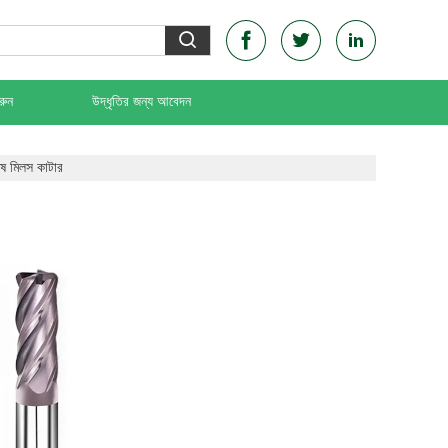
রুন
উদ্ধৃতির জন্য আবেদন
েষ মিলস কাটার