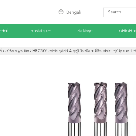
Bengali
্পর্কে
কারখানা ভ্রমণ
মান নিয়ন্ত্রণ
যোগাযোগ ক
্নার রেডিয়াস এন্ড মিল
HRC50° কোণার ব্যাসার্ধ 4 ফ্লুট টংস্টেন কার্বাইড সাধারণ প্রক্রিয়াকরণ শ