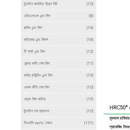
টুংস্টেন কার্বাইড ড্রিল বিট
(10)
এইচএসএস এন্ড মিল
(8)
রুফিং এন্ড মিল
(14)
মাইক্রো এন্ড মিলস
(18)
টি স্লট এন্ড মিল
(12)
কেন্দ্র কাটা শেষ মিল
(11)
কর্নার রাউন্ডিং এন্ড মিল
(10)
একক বাঁশি শেষ মিল
(10)
থ্রেড মিল কাটার
(19)
HRC50° কোণা
টুংস্টেন সো ব্লাডেস
(10)
ন্যূনতম চাহিদার
সিএনসি sertোকান
(131)
প্যাকেজিং বিবর