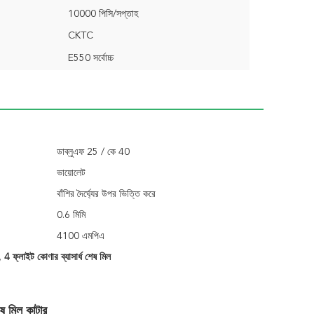
10000 পিসি/সপ্তাহ
CKTC
E550 সর্বোচ্চ
ডাব্লুএফ 25 / কে 40
ভায়োলেট
বাঁশির দৈর্ঘ্যের উপর ভিত্তি করে
0.6 মিমি
4100 এমপিএ
,
4 ফ্লাইট কোণার ব্যাসার্ধ শেষ মিল
েষ মিল কাটার