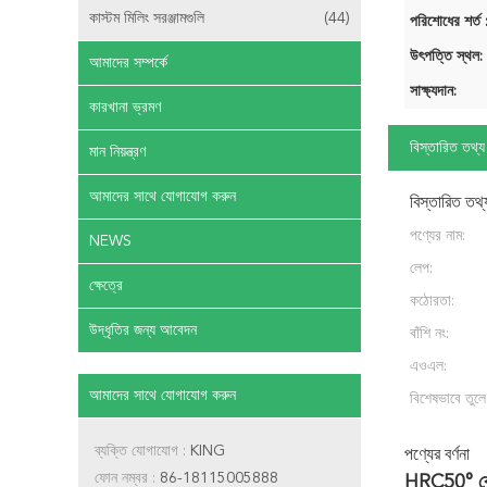
কাস্টম মিলিং সরঞ্জামগুলি
(44)
পরিশোধের শর্ত 
উৎপত্তি স্থল:
আমাদের সম্পর্কে
সাক্ষ্যদান:
কারখানা ভ্রমণ
বিস্তারিত তথ্য
মান নিয়ন্ত্রণ
আমাদের সাথে যোগাযোগ করুন
বিস্তারিত তথ্
পণ্যের নাম:
NEWS
লেপ:
ক্ষেত্রে
কঠোরতা:
উদ্ধৃতির জন্য আবেদন
বাঁশি নং:
এওএল:
আমাদের সাথে যোগাযোগ করুন
বিশেষভাবে তুলে
ব্যক্তি যোগাযোগ :
KING
পণ্যের বর্ণনা
ফোন নম্বর :
86-18115005888
HRC50°
ক