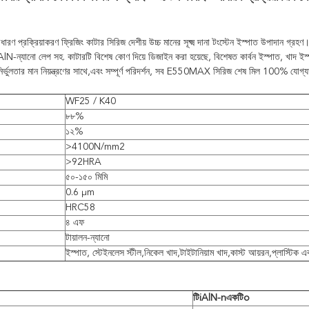
প্রক্রিয়াকরণ ফ্রিজিং কাটার সিরিজ দেশীয় উচ্চ মানের সূক্ষ্ম দানা টংস্টেন ইস্পাত উপাদান গ্র
N-ন্যানো লেপ সহ. কাটারটি বিশেষ কোণ দিয়ে ডিজাইন করা হয়েছে, বিশেষত কার্বন ইস্পাত, খাদ ইস্
ির্ভুলতার মান নিয়ন্ত্রণের সাথে,এবং সম্পূর্ণ পরিদর্শন, সব E550MAX সিরিজ শেষ মিল 100% যোগ্য
WF25 / K40
৮৮%
১২%
>4100N/mm2
>92HRA
৫০-১৫০ মিমি
0.6 μm
HRC58
৪ এফ
টায়ালন-ন্যানো
ইস্পাত, স্টেইনলেস স্টীল,নিকেল খাদ,টাইটানিয়াম খাদ,কাস্ট আয়রন,প্লাস্টিক 
টি
iAlN-n
একটি
o