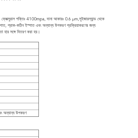
হণ। ফ্লেক্সুরাল শক্তিঃ 4100mpa, দানা আকারঃ 0.6 μm,সুইজারল্যান্ড থেকে
পাত, প্রাক-কঠিন ইস্পাত এবং অন্যান্য উপকরণ প্রক্রিয়াকরণের জন্য
তা হার সঙ্গে বিতরণ করা হয়।
এবং অন্যান্য উপকরণ