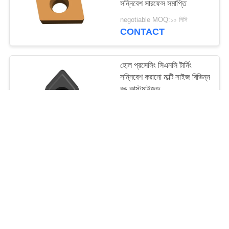
সন্নিবেশ সারফেস সমাপ্তি
12
negotiable MOQ:১০ পিসি
CONTACT
টি স্লট এন্ড মিল
হোল প্রসেসিং সিএনসি টার্নিং
সন্নিবেশ করানো মাল্টি সাইজ বিভিন্ন
রঙ কাস্টমাইজড
negotiable MOQ:১০ পিসি
CONTACT
11
কেন্দ্র কাটা শেষ মিল
হোল প্রসেসিং সিএনসি উচ্চ ফিড
পারফরম্যান্স ইস্পাত শিল্প সহায়তা
sertোকান
negotiable MOQ:১০ পিসি
CONTACT
10