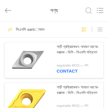
Changzhou
Xinpeng
Tools
পণ্য
Manufacturing
Co.,Ltd.
All
Rights
Reserved.
বাড়ি
47
সিএনসি sertোকান
কার্বাইড শেষ মিল কাটার
পণ্য
গাড়ী প্রক্রিয়াকরণ- সাধারণ ধরণের-
ধনাত্মক - ডিসি - সিএনসি সন্নিবেশ
আমাদের
সম্পর্কে
negotiable MOQ:১০ পিসি
CONTACT
27
কারখানা
ভ্রমণ
গাড়ী প্রক্রিয়াকরণ- সাধারণ ধরণের-
অ্যালুমিনিয়াম এন্ড মিলস
ধনাত্মক - ডিসি - সিএনসি সন্নিবেশ
মান
negotiable MOQ:১০ পিসি