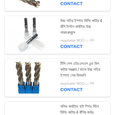
নিয়ন্ত্রণ
CONTACT
যোগাযোগ
উচ্চ গতির ইস্পাত মিলিং কাটার 4
বাঁশি টংস্টন কার্বাইড উচ্চ
করুন
পারফরম্যান্স
negotiable MOQ:১০ পিসি
উদ্ধৃতির
CONTACT
জন্য
আবেদন
টিসি লেপ এইচএসএস এন্ড মিল
কাটার সরঞ্জাম / ধাতব উচ্চ গতির
ইস্পাত শেষ মিলগুলি
সাইট
negotiable MOQ:১০ পিসি
ম্যাপ
CONTACT
PRIVACY
সলিড কার্বাইড হাই স্পিড স্টিল
POLICY
মিলিং কাটার 4 বাঁশির কর্নার