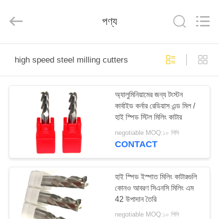
Changzhou
Xinpeng
Tools
পণ্য
Manufacturing
Co.,Ltd.
All
Rights
Reserved.
বাড়ি
high speed steel milling cutters
পণ্য
অ্যালুমিনিয়ামের জন্য টংস্টন
কার্বাইড কর্নার রেডিয়াস এন্ড মিল /
আমাদের
হাই স্পিড স্টিল মিলিং কাটার
সম্পর্কে
negotiable MOQ:১০ পিসি
CONTACT
কারখানা
ভ্রমণ
হাই স্পিড ইস্পাত মিলিং কাটারগুলি
কোনও আবরণ সিএনসি মিলিং এম
42 উপাদান তৈরি
মান
negotiable MOQ:১০ পিসি