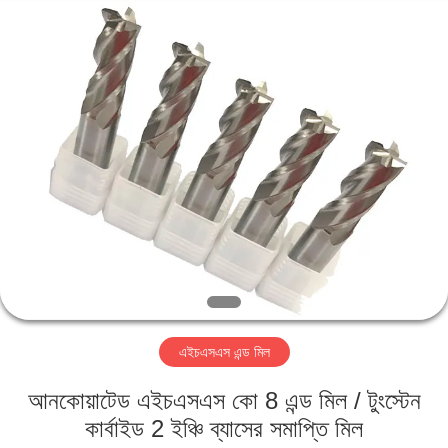
Changzhou
Xinpeng
Tools
Manufacturing
Co.,Ltd.
All
Rights
Reserved.
বাড়ি
পণ্য
আমাদের
সম্পর্কে
কারখানা
এইচএসএস এন্ড মিল
ভ্রমণ
আনকোয়াটেড এইচএসএস কো 8 এন্ড মিল / টুংস্টেন
মান
কার্বাইড 2 ইঞ্চি ব্যাসের সমাপ্তি মিল