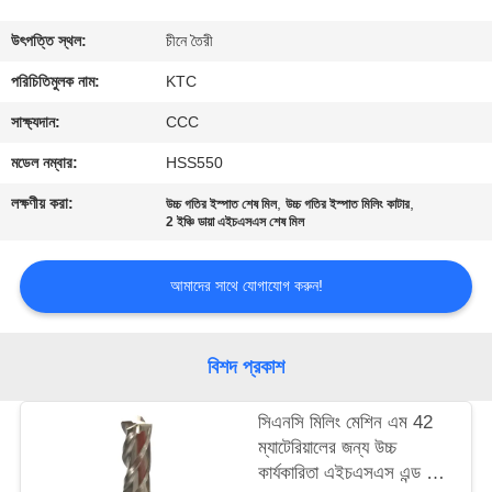
নিয়ন্ত্রণ
উৎপত্তি স্থল:
চীনে তৈরী
যোগাযোগ
পরিচিতিমুলক নাম:
KTC
করুন
সাক্ষ্যদান:
CCC
মডেল নম্বার:
HSS550
উদ্ধৃতির
লক্ষণীয় করা:
,
,
উচ্চ গতির ইস্পাত শেষ মিল
উচ্চ গতির ইস্পাত মিলিং কাটার
জন্য
2 ইঞ্চি ডায়া এইচএসএস শেষ মিল
আবেদন
আমাদের সাথে যোগাযোগ করুন!
সাইট
বিশদ প্রকাশ
ম্যাপ
সিএনসি মিলিং মেশিন এম 42
PRIVACY
ম্যাটেরিয়ালের জন্য উচ্চ
কার্যকারিতা এইচএসএস এন্ড মিল
POLICY