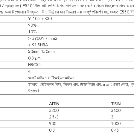
ো / ব্রোঞ্জ) সহ। E550 মিলিং কাটারগুলি বিশেষ কোণ নকশা এবং কঠোর মানের নিয়ন্ত্রণের সাথে রয়েছে
ণের জন্য বিশেষভাবে উপযুক্ত। উচ্চ নির্ভুলতা মান নিয়ন্ত্রণ এবং সম্পূর্ণ পরিদর্শন সহ, সমস্ত E5
YL10.2 / K30
90%
10%
> 3900N / mm2
> 91.5HRA
50mm-150mm
0.8 μm
HRC55
4F
আলটিআইএন বা টিআইএসআইএন
ইস্পাত, স্টেইনলেস স্টিল, নিকেল খাদ, টাইটানিয়াম খাদ, ironালাই লোহা, প্ল
উপকরণ
AlTiN
TiSiN
3200
3600
2.5-3
3
900
1000
0.3
0.45