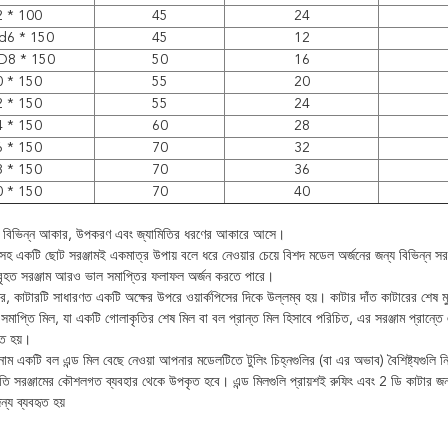
 * 100
45
24
d6 * 150
45
12
D8 * 150
50
16
 * 150
55
20
 * 150
55
24
 * 150
60
28
 * 150
70
32
 * 150
70
36
 * 150
70
40
ুলি বিভিন্ন আকার, উপকরণ এবং জ্যামিতির ধরণের আকারে আসে।
হ একটি ছোট সরঞ্জামই একমাত্র উপায় বলে ধরে নেওয়ার চেয়ে বিশদ মডেল অর্জনের জন্য বিভিন্ন সরঞ
 বৃহত সরঞ্জাম আরও ভাল সমাপ্তির ফলাফল অর্জন করতে পারে।
্রে, কাটারটি সাধারণত একটি অক্ষের উপরে ওয়ার্কপিসের দিকে উল্লম্ব হয়।
কাটার দাঁত কাটারের শেষ 
মাপ্তি মিল, যা একটি গোলাকৃতির শেষ মিল বা বল প্রান্ত মিল হিসাবে পরিচিত, এর সরঞ্জাম প্রান্তে
ৃত হয়।
বনাম একটি বল এন্ড মিল বেছে নেওয়া আপনার মডেলটিতে টুলিং চিহ্নগুলির (বা এর অভাব) বৈশিষ্ট্যগুলি ন
ি সরঞ্জামের কৌশলগত ব্যবহার থেকে উপকৃত হবে।
এন্ড মিলগুলি প্রায়শই রুফিং এবং 2 ডি কাটার জ
্য ব্যবহৃত হয়