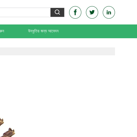
রুন
উদ্ধৃতির জন্য আবেদন