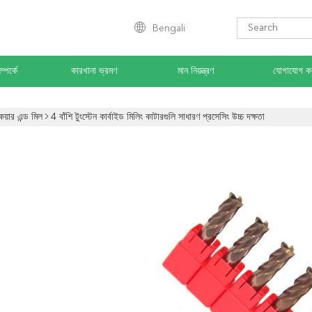
Bengali
্পর্কে
কারখানা ভ্রমণ
মান নিয়ন্ত্রণ
যোগাযোগ ক
কয়ার এন্ড মিল
4 বাঁশি টুংস্টেন কার্বাইড মিলিং কাটারগুলি সাধারণ প্রসেসিং উচ্চ দক্ষতা