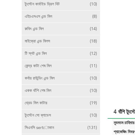
টুংস্টেন কার্বাইড ড্রিল বিট
(10)
এইচএসএস এন্ড মিল
(8)
রুফিং এন্ড মিল
(14)
মাইক্রো এন্ড মিলস
(18)
টি স্লট এন্ড মিল
(12)
কেন্দ্র কাটা শেষ মিল
(11)
কর্নার রাউন্ডিং এন্ড মিল
(10)
একক বাঁশি শেষ মিল
(10)
থ্রেড মিল কাটার
(19)
4 বাঁশি টুংস
টুংস্টেন সো ব্লাডেস
(10)
ন্যূনতম চাহিদার
সিএনসি sertোকান
(131)
প্যাকেজিং বিবর