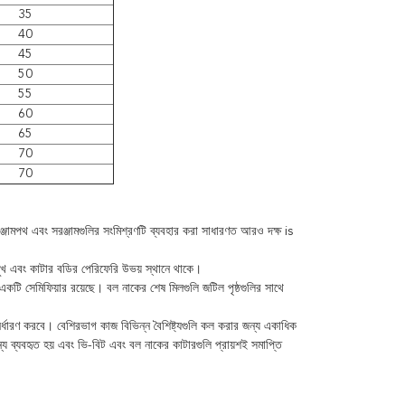
35
40
45
50
55
60
65
70
70
্জামপথ এবং সরঞ্জামগুলির সংমিশ্রণটি ব্যবহার করা সাধারণত আরও দক্ষ is
মুখ এবং কাটার বডির পেরিফেরি উভয় স্থানে থাকে।
 একটি সেমিফিয়ার রয়েছে।
বল নাকের শেষ মিলগুলি জটিল পৃষ্ঠগুলির সাথে
ির্ধারণ করবে।
বেশিরভাগ কাজ বিভিন্ন বৈশিষ্ট্যগুলি কল করার জন্য একাধিক
ন্য ব্যবহৃত হয় এবং ভি-বিট এবং বল নাকের কাটারগুলি প্রায়শই সমাপ্তি