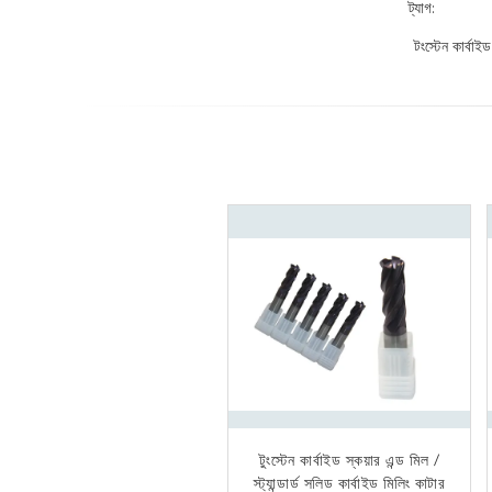
ট্যাগ:
টংস্টেন কার্বাই
টুংস্টেন কার্বাইড স্কয়ার এন্ড মিল /
অ্যালুমিনিয়াম প্লাস্টিকের
স্ট্যান্ডার্ড সলিড কার্বাইড মিলিং কাটার
টিআইএলএন ন্যানো লেপ উচ্চ গতির