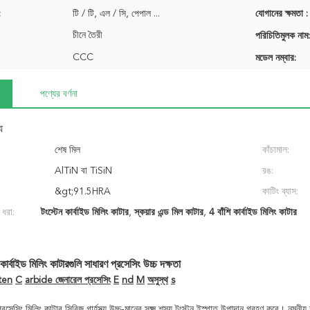
:
টি / টি, এল / সি, পেপাল ...
যোগানের ক্ষমতা :
চীনে তৈরী
পরিচিতিমুলক নাম:
CCC
মডেল নম্বার:
পণ্যের বর্ণনা
য
শেষ মিল
কাঁচামাল:
AlTiN বা TiSiN
রঙ:
&gt;91.5HRA
কাটিং ব্যাস:
 ধরা:
টংস্টেন কার্বাইড মিলিং কাটার
,
স্কয়ার এন্ড মিল কাটার
,
4 বাঁশি কার্বাইড মিলিং কাটার
ন কার্বাইড মিলিং কাটারগুলি সাধারণ প্রসেসিং উচ্চ দক্ষতা
ten
C
arbide জেনারেল প্রসেসিং
E
nd
M
অসুস্থ
s
সেসিং মিলিং কাটার সিরিজ গার্হস্থ্য উচ্চ-মানের সূক্ষ্ম শস্য টংস্টন ইস্পাত উপাদান গ্রহণ করে