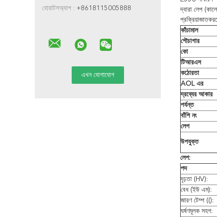
হোয়াটসঅ্যাপ :
+8618115005888
দ্বারা লেপ (কাল
প্রক্রিয়াজাতকর
কাঁচামাল
শৌচাগার
কো
টিআরএস
কঠোরতা
AOL এর
দ্রব্যের আকার
পর্যন্ত
বাঁশি নং
লেপ
উপযুক্ত
লেপ:
পদ
দৃঢ়তা (HV):
বেধ (ইউ এম):
জারণ টেম্প (():
ঘর্ষণমূলক সহগ: