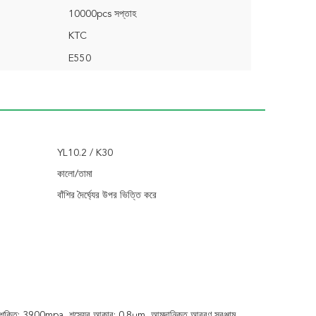
10000pcs সপ্তাহ
KTC
E550
YL10.2 / K30
কালো/তামা
বাঁশির দৈর্ঘ্যের উপর ভিত্তি করে
। নমনীয় শক্তি: 3900mpa, শস্যের আকার: 0.8μm, আমদানিকৃত আবরণ সরঞ্জাম