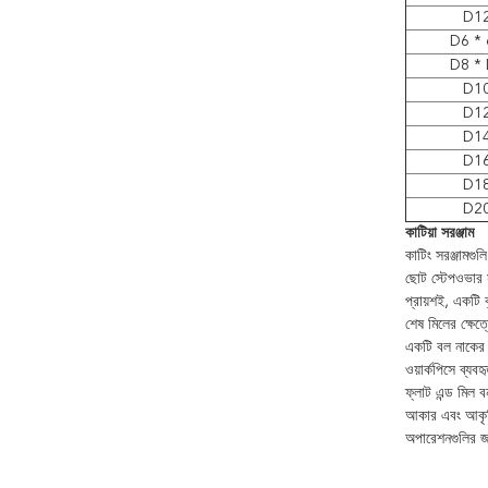
D12
D6 * 
D8 * 
D10
D12
D14
D16
D18
D20
কাটিয়া সরঞ্জাম
কাটিং সরঞ্জামগ
ছোট স্টেপওভার স
প্রায়শই, একটি
শেষ মিলের ক্ষেত
একটি বল নাকের স
ওয়ার্কপিসে ব্যবহ
ফ্লাট এন্ড মিল 
আকার এবং আকৃত
অপারেশনগুলির জন