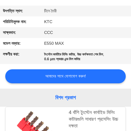
নিয়ন্ত্রণ
উৎপত্তি স্থল:
চীনে তৈরী
যোগাযোগ
পরিচিতিমুলক নাম:
KTC
করুন
সাক্ষ্যদান:
CCC
মডেল নম্বার:
E550 MAX
উদ্ধৃতির
লক্ষণীয় করা:
,
,
টংস্টেন কার্বাইড মিলিং কাটার
উচ্চ কর্মক্ষমতা শেষ মিল
জন্য
0.6 μm স্কয়ার এন্ড মিল কাটার
আবেদন
আমাদের সাথে যোগাযোগ করুন!
সাইট
বিশদ প্রকাশ
ম্যাপ
4 বাঁশি টুংস্টেন কার্বাইড মিলিং
PRIVACY
কাটারগুলি সাধারণ প্রসেসিং উচ্চ
দক্ষতা
POLICY