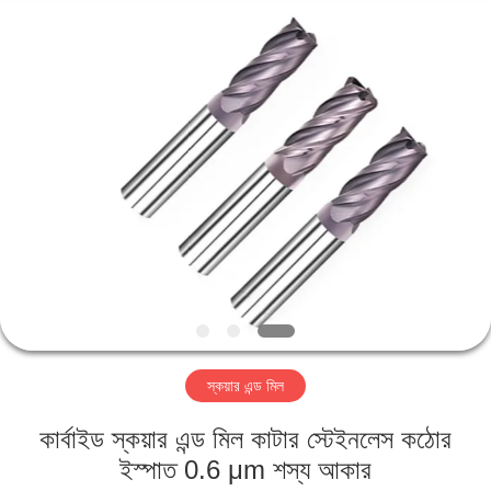
Changzhou
Xinpeng
Tools
Manufacturing
Co.,Ltd.
All
Rights
Reserved.
বাড়ি
পণ্য
আমাদের
সম্পর্কে
কারখানা
স্কয়ার এন্ড মিল
ভ্রমণ
কার্বাইড স্কয়ার এন্ড মিল কাটার স্টেইনলেস কঠোর
মান
ইস্পাত 0.6 μm শস্য আকার