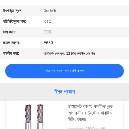
নিয়ন্ত্রণ
উৎপত্তি স্থল:
চীনে তৈরী
যোগাযোগ
পরিচিতিমুলক নাম:
KTC
করুন
সাক্ষ্যদান:
CCC
মডেল নম্বার:
E650
উদ্ধৃতির
লক্ষণীয় করা:
,
হার্ড মিলিং শেষ কল
12 মিমি কার্বাইড শেষ মিল
জন্য
আবেদন
আমাদের সাথে যোগাযোগ করুন!
সাইট
বিশদ প্রকাশ
ম্যাপ
ভায়োলেট কালার কার্বাইড এন্ড
মিল কাটার / টুংস্টেন কার্বাইড
PRIVACY
মিলিং কাটার
POLICY
negotiable MOQ:১০ পিসি