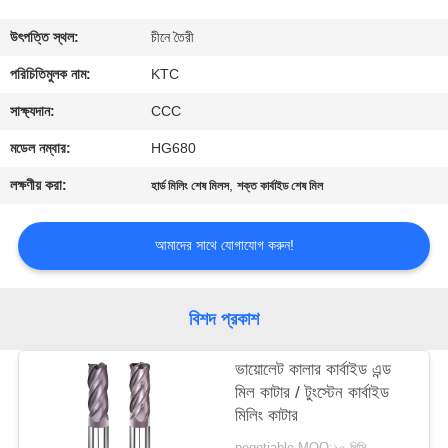
নিয়ন্ত্রণ
উৎপত্তি স্থল:
চীনে তৈরী
যোগাযোগ
পরিচিতিমুলক নাম:
KTC
করুন
সাক্ষ্যদান:
CCC
মডেল নম্বার:
HG680
উদ্ধৃতির
লক্ষণীয় করা:
,
হার্ড মিলিং শেষ মিলস
শক্ত কার্বাইড শেষ মিল
জন্য
আবেদন
আমাদের সাথে যোগাযোগ করুন!
সাইট
বিশদ প্রকাশ
ম্যাপ
ভায়োলেট কালার কার্বাইড এন্ড
মিল কাটার / টুংস্টেন কার্বাইড
PRIVACY
মিলিং কাটার
POLICY
negotiable MOQ:১০ পিসি