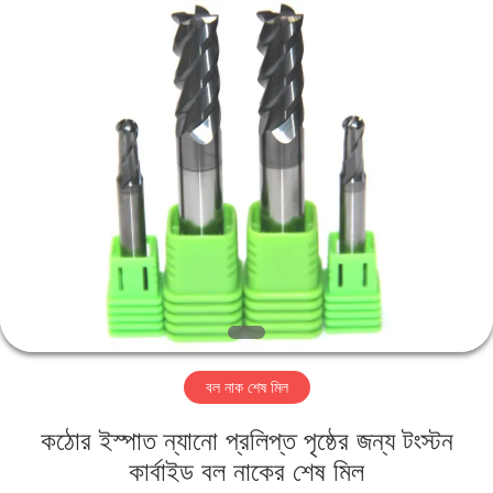
Changzhou
Xinpeng
Tools
Manufacturing
Co.,Ltd.
All
Rights
Reserved.
বাড়ি
পণ্য
আমাদের
সম্পর্কে
কারখানা
বল নাক শেষ মিল
ভ্রমণ
কঠোর ইস্পাত ন্যানো প্রলিপ্ত পৃষ্ঠের জন্য টংস্টন
মান
কার্বাইড বল নাকের শেষ মিল