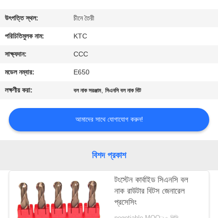
নিয়ন্ত্রণ
উৎপত্তি স্থল:
চীনে তৈরী
যোগাযোগ
পরিচিতিমুলক নাম:
KTC
করুন
সাক্ষ্যদান:
CCC
মডেল নম্বার:
E650
উদ্ধৃতির
লক্ষণীয় করা:
,
বল নাক সরঞ্জাম
সিএনসি বল নাক বিট
জন্য
আবেদন
আমাদের সাথে যোগাযোগ করুন!
সাইট
বিশদ প্রকাশ
ম্যাপ
টংস্টেন কার্বাইড সিএনসি বল
নাক রাউটার বিটস জেনারেল
PRIVACY
প্রসেসিং
POLICY
negotiable MOQ:১০ পিসি