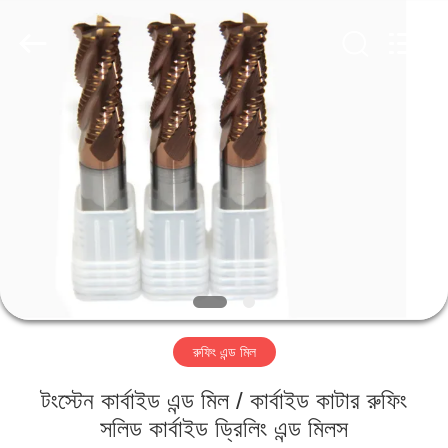
Changzhou
Xinpeng
Tools
Manufacturing
Co.,Ltd.
All
Rights
Reserved.
বাড়ি
পণ্য
আমাদের
সম্পর্কে
কারখানা
রুফিং এন্ড মিল
ভ্রমণ
টংস্টেন কার্বাইড এন্ড মিল / কার্বাইড কাটার রুফিং
মান
সলিড কার্বাইড ড্রিলিং এন্ড মিলস