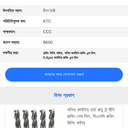
নিয়ন্ত্রণ
উৎপত্তি স্থল:
চীনে তৈরী
যোগাযোগ
পরিচিতিমুলক নাম:
KTC
করুন
সাক্ষ্যদান:
CCC
মডেল নম্বার:
B600
উদ্ধৃতির
লক্ষণীয় করা:
,
,
রাফিং মিলিং কাটার
সলিড কার্বাইড রাফিং এন্ড মিল
জন্য
0.8μm কার্বাইড রাফিং এন্ড মিল
আবেদন
আমাদের সাথে যোগাযোগ করুন!
সাইট
বিশদ প্রকাশ
ম্যাপ
সলিড কার্বাইড হার্ড ধাতু 3 বাঁশি
PRIVACY
রুফিং শেষ মিল, সিএনসি রুফিং
মিলিং কাটার
POLICY