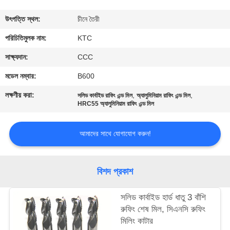
নিয়ন্ত্রণ
উৎপত্তি স্থল:
চীনে তৈরী
যোগাযোগ
পরিচিতিমুলক নাম:
KTC
করুন
সাক্ষ্যদান:
CCC
মডেল নম্বার:
B600
উদ্ধৃতির
লক্ষণীয় করা:
,
,
সলিড কার্বাইড রাফিং এন্ড মিল
অ্যালুমিনিয়াম রাফিং এন্ড মিল
জন্য
HRC55 অ্যালুমিনিয়াম রাফিং এন্ড মিল
আবেদন
আমাদের সাথে যোগাযোগ করুন!
সাইট
বিশদ প্রকাশ
ম্যাপ
সলিড কার্বাইড হার্ড ধাতু 3 বাঁশি
PRIVACY
রুফিং শেষ মিল, সিএনসি রুফিং
মিলিং কাটার
POLICY