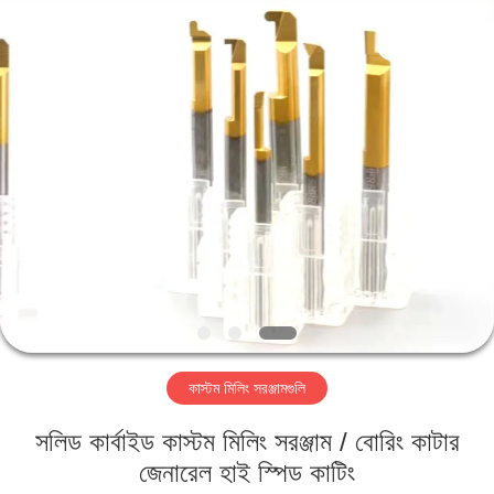
Changzhou
Xinpeng
Tools
Manufacturing
Co.,Ltd.
All
Rights
Reserved.
বাড়ি
পণ্য
আমাদের
সম্পর্কে
কারখানা
কাস্টম মিলিং সরঞ্জামগুলি
ভ্রমণ
সলিড কার্বাইড কাস্টম মিলিং সরঞ্জাম / বোরিং কাটার
মান
জেনারেল হাই স্পিড কাটিং