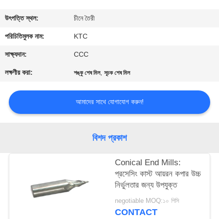
নিয়ন্ত্রণ
উৎপত্তি স্থল:
চীনে তৈরী
যোগাযোগ
পরিচিতিমুলক নাম:
KTC
করুন
সাক্ষ্যদান:
CCC
লক্ষণীয় করা:
,
শঙ্কু শেষ মিল
সূচক শেষ মিল
উদ্ধৃতির
জন্য
আমাদের সাথে যোগাযোগ করুন!
আবেদন
বিশদ প্রকাশ
সাইট
Conical End Mills:
ম্যাপ
প্রসেসিং কাস্ট আয়রন কপার উচ্চ
নির্ভুলতার জন্য উপযুক্ত
PRIVACY
negotiable MOQ:১০ পিসি
POLICY
CONTACT