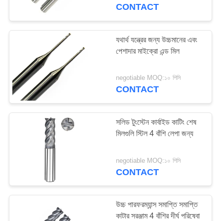
নিয়ন্ত্রণ
CONTACT
যোগাযোগ
যথার্থ যন্ত্রের জন্য উচ্চমানের এবং
35
পেশাদার মাইক্রো এন্ড মিল
করুন
বল নাক শেষ মিল
negotiable MOQ:১০ পিসি
উদ্ধৃতির
CONTACT
জন্য
আবেদন
সলিড টুংস্টেন কার্বাইড কাটিং শেষ
মিলগুলি স্টিল 4 বাঁশি লেপা জন্য
34
সাইট
negotiable MOQ:১০ পিসি
ম্যাপ
CONTACT
কর্নার রেডিয়াস এন্ড মিল
PRIVACY
উচ্চ পারফরম্যান্স সমাপ্তি সমাপ্তি
POLICY
কাটার সরঞ্জাম 4 বাঁশির দীর্ঘ পরিষেবা