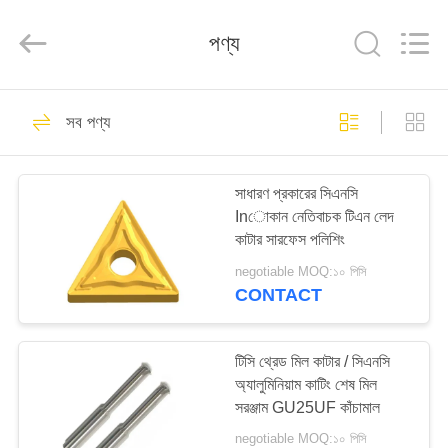
Changzhou
Xinpeng
Tools
পণ্য
Manufacturing
Co.,Ltd.
All
Rights
Reserved.
বাড়ি
47
সব পণ্য
কার্বাইড শেষ মিল কাটার
পণ্য
সাধারণ প্রকারের সিএনসি
Inোকান নেতিবাচক টিএন লেদ
আমাদের
কাটার সারফেস পলিশিং
সম্পর্কে
negotiable MOQ:১০ পিসি
CONTACT
27
কারখানা
ভ্রমণ
টিসি থ্রেড মিল কাটার / সিএনসি
অ্যালুমিনিয়াম এন্ড মিলস
অ্যালুমিনিয়াম কাটিং শেষ মিল
সরঞ্জাম GU25UF কাঁচামাল
মান
negotiable MOQ:১০ পিসি