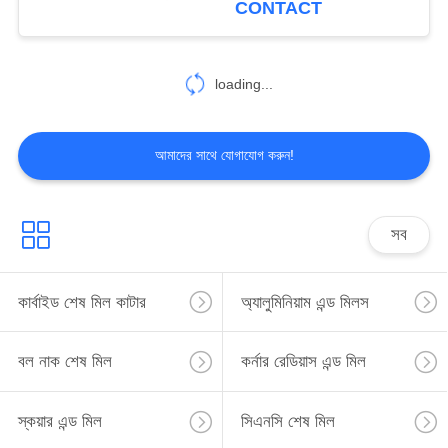
CONTACT
14
loading...
রুফিং এন্ড মিল
আমাদের সাথে যোগাযোগ করুন!
সব
18
মাইক্রো এন্ড মিলস
কার্বাইড শেষ মিল কাটার
অ্যালুমিনিয়াম এন্ড মিলস
বল নাক শেষ মিল
কর্নার রেডিয়াস এন্ড মিল
স্কয়ার এন্ড মিল
সিএনসি শেষ মিল