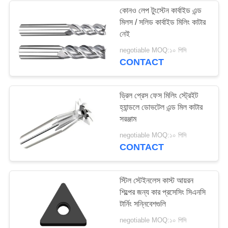
কোনও লেপ টুংস্টেন কার্বাইড এন্ড
মিলস / সলিড কার্বাইড মিলিং কাটার
13
নেই
negotiable MOQ:১০ পিসি
টুংস্টেন কার্বাইড ড্রিল বিট
CONTACT
ড্রিল প্রেস ফেস মিলিং স্ট্রেইট
হ্যান্ডলে ডোভটেল এন্ড মিল কাটার
সরঞ্জাম
10
negotiable MOQ:১০ পিসি
CONTACT
এইচএসএস এন্ড মিল
স্টিল স্টেইনলেস কাস্ট আয়রন
শিল্পের জন্য কার প্রসেসিং সিএনসি
টার্নিং সন্নিবেশগুলি
negotiable MOQ:১০ পিসি