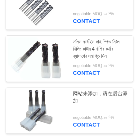
negotiable MOQ:১০ পিসি
CONTACT
33
স্কয়ার এন্ড মিল
সলিড কার্বাইড হাই স্পিড স্টিল
মিলিং কাটার 4 বাঁশির কর্নার
ব্যাসার্ধের সমাপ্তি মিল
negotiable MOQ:১০ পিসি
CONTACT
28
网站未添加，请在后台添
加
সিএনসি শেষ মিল
negotiable MOQ:১০ পিসি
CONTACT