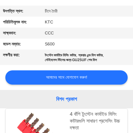
নিয়ন্ত্রণ
উৎপত্তি স্থল:
চীনে তৈরী
যোগাযোগ
পরিচিতিমুলক নাম:
KTC
করুন
সাক্ষ্যদান:
CCC
মডেল নম্বার:
S600
উদ্ধৃতির
লক্ষণীয় করা:
,
,
টংস্টেন কার্বাইড মিলিং কাটার
স্কয়ার এন্ড মিল কাটার
জন্য
স্টেইনলেস স্টিলের জন্য GU25UF শেষ মিল
আবেদন
আমাদের সাথে যোগাযোগ করুন!
সাইট
বিশদ প্রকাশ
ম্যাপ
4 বাঁশি টুংস্টেন কার্বাইড মিলিং
PRIVACY
কাটারগুলি সাধারণ প্রসেসিং উচ্চ
দক্ষতা
POLICY