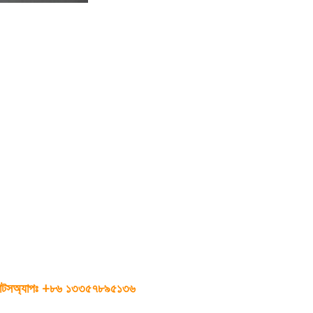
়াটসঅ্যাপঃ +৮৬ ১৩৩৫৭৮৯৫১৩৬