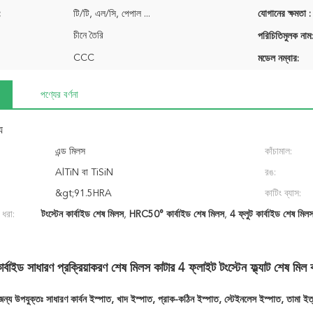
:
টি/টি, এল/সি, পেপাল ...
যোগানের ক্ষমতা :
চীনে তৈরি
পরিচিতিমুলক নাম:
CCC
মডেল নম্বার:
পণ্যের বর্ণনা
য
এন্ড মিলস
কাঁচামাল:
AlTiN বা TiSiN
রঙ:
&gt;91.5HRA
কাটিং ব্যাস:
 ধরা:
টংস্টেন কার্বাইড শেষ মিলস
,
HRC50° কার্বাইড শেষ মিলস
,
4 ফ্লুট কার্বাইড শেষ মিল
াইড সাধারণ প্রক্রিয়াকরণ শেষ মিলস কাটার 4 ফ্লাইট টংস্টেন ফ্ল্যাট শেষ মিল 
 জন্য উপযুক্তঃ সাধারণ কার্বন ইস্পাত, খাদ ইস্পাত, প্রাক-কঠিন ইস্পাত, স্টেইনলেস ইস্পাত, তামা ইত্