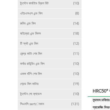
টুংস্টেন কার্বাইড ড্রিল বিট
(10)
এইচএসএস এন্ড মিল
(8)
রুফিং এন্ড মিল
(14)
মাইক্রো এন্ড মিলস
(18)
টি স্লট এন্ড মিল
(12)
কেন্দ্র কাটা শেষ মিল
(11)
কর্নার রাউন্ডিং এন্ড মিল
(10)
একক বাঁশি শেষ মিল
(10)
থ্রেড মিল কাটার
(19)
HRC50° কার্
টুংস্টেন সো ব্লাডেস
(10)
ন্যূনতম চাহিদার
সিএনসি sertোকান
(131)
প্যাকেজিং বিবর