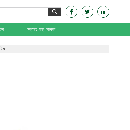
রুন
উদ্ধৃতির জন্য আবেদন
াটার