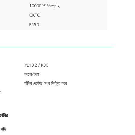
10000 পিসি/সপ্তাহ
CKTC
E550
YL10.2 / K30
কালো/তামা
বাঁশির দৈর্ঘ্যের উপর ভিত্তি করে
স
কাটার
যাদি