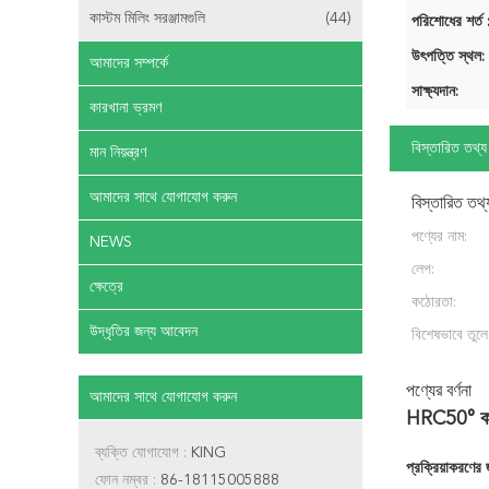
কাস্টম মিলিং সরঞ্জামগুলি
(44)
পরিশোধের শর্ত 
উৎপত্তি স্থল:
আমাদের সম্পর্কে
সাক্ষ্যদান:
কারখানা ভ্রমণ
বিস্তারিত তথ্য
মান নিয়ন্ত্রণ
আমাদের সাথে যোগাযোগ করুন
বিস্তারিত তথ্
পণ্যের নাম:
NEWS
লেপ:
ক্ষেত্রে
কঠোরতা:
উদ্ধৃতির জন্য আবেদন
বিশেষভাবে তুলে
পণ্যের বর্ণনা
আমাদের সাথে যোগাযোগ করুন
HRC50° কার্ব
ব্যক্তি যোগাযোগ :
KING
প্রক্রিয়াকরণের
ফোন নম্বর :
86-18115005888